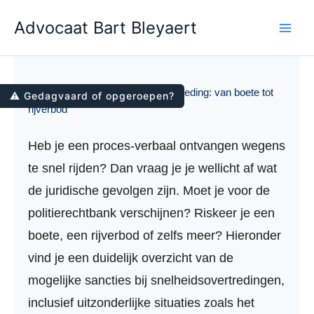
Spring
Advocaat Bart Bleyaert
naar
de
inhoud
Gevolgen van een snelheidsovertreding: van boete tot
⚠️ Gedagvaard of opgeroepen?
rijverbod
Heb je een proces-verbaal ontvangen wegens
te snel rijden? Dan vraag je je wellicht af wat
de juridische gevolgen zijn. Moet je voor de
politierechtbank verschijnen? Riskeer je een
boete, een rijverbod of zelfs meer? Hieronder
vind je een duidelijk overzicht van de
mogelijke sancties bij snelheidsovertredingen,
inclusief uitzonderlijke situaties zoals het